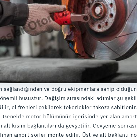
in sağlandığından ve doğru ekipmanlara sahip olduğun
 önemli husustur. Değişim sırasındaki adımlar şu şek
ir, el frenleri çekilerek tekerlekler takoza sabitleni
r. Genelde motor bölümünün içerisinde yer alan amorti
n alt kısım bağlantıları da gevşetilir. Gevşeme sonrası
 alınan amortisörler monte edilir. Üst ve alt bağlantı n