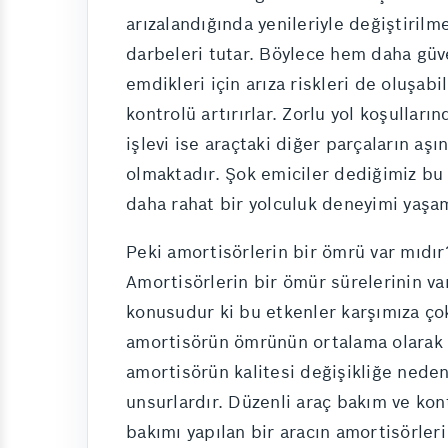
arızalandığında yenileriyle değiştirilm
darbeleri tutar. Böylece hem daha güve
emdikleri için arıza riskleri de oluşabi
kontrolü artırırlar. Zorlu yol koşullar
işlevi ise araçtaki diğer parçaların aş
olmaktadır. Şok emiciler dediğimiz bu 
daha rahat bir yolculuk deneyimi yaşam
Peki amortisörlerin bir ömrü var mıdı
Amortisörlerin bir ömür sürelerinin v
konusudur ki bu etkenler karşımıza çok 
amortisörün ömrünün ortalama olarak 50
amortisörün kalitesi değişikliğe nede
unsurlardır. Düzenli araç bakım ve kont
bakımı yapılan bir aracın amortisörler