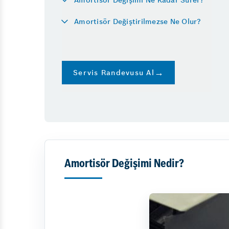
Akülerde Garanti
Araba Gaz 
Amortisör Değiştirilmezse Ne Olur?
Aks Arızası 
Rot Balans
Şase Düzel
Egzoz Manif
Servis Randevusu Al
Amortisör Değişimi Nedir?