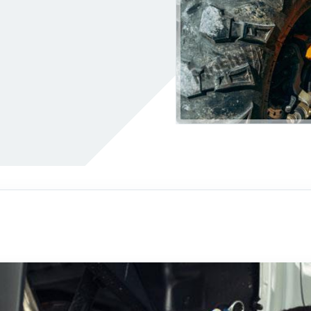
Araç İçi Aydınlatma
Klima Gazı
Yemiyor
Triger Kayışı Değişimi
Belirtileri
Dizel Enjektör Arıza Belirtile
tme
Sunroof Tamiri
oldu Arızası