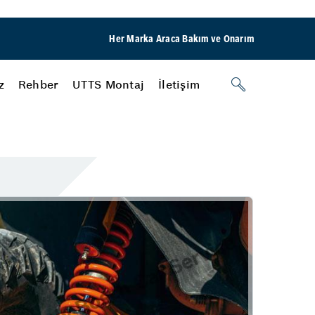
Her Marka Araca Bakım ve Onarım
z
Rehber
UTTS Montaj
İletişim
arı
Fren
r?
Fren Testi
Fren İnovasyonları
Muslubaşlar Otomotiv
Lastik
Lastik Satışı Ve Değişimi