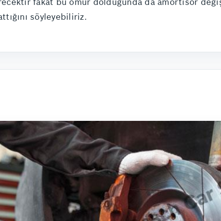
erecektir fakat bu ömür dolduğunda da amortisör değişi
ttığını söyleyebiliriz.