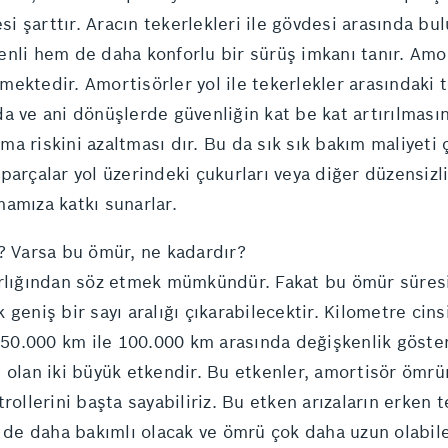
esi şarttır. Aracın tekerlekleri ile gövdesi arasında b
nli hem de daha konforlu bir sürüş imkanı tanır. Amo
lmektedir. Amortisörler yol ile tekerlekler arasındaki t
ında ve ani dönüşlerde güvenliğin kat be kat artırılması
ınma riskini azaltması dır. Bu da sık sık bakım maliyet
parçalar yol üzerindeki çukurları veya diğer düzensizl
amıza katkı sunarlar.
r? Varsa bu ömür, ne kadardır?
arlığından söz etmek mümkündür. Fakat bu ömür süresi
geniş bir sayı aralığı çıkarabilecektir. Kilometre cin
.000 km ile 100.000 km arasında değişkenlik gösterdiğ
n olan iki büyük etkendir. Bu etkenler, amortisör öm
rollerini başta sayabiliriz. Bu etken arızaların erken 
i de daha bakımlı olacak ve ömrü çok daha uzun olabile