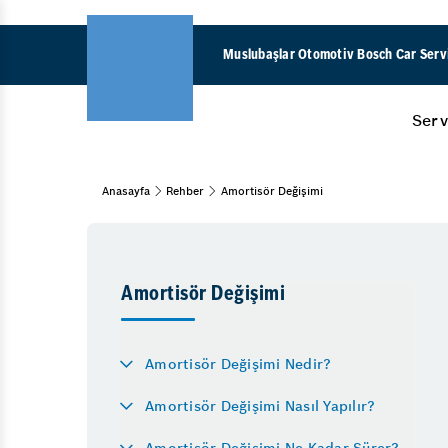
Muslubaşlar Otomotiv Bosch Car Serv
Serv
Araba Nede
Anasayfa
Rehber
Amortisör Değişimi
Oto Bakım
DSG Şanzım
Bahar Bakımı Hizmeti
Kış Bakımı
Bursa Oto S
Yaz Bakımı
Araba Neden
Amortisör Değişimi
Periyodik Bakım
Amortisör 
15 Adım Kontrol
Oksijen Sens
Amortisör Değişimi Nedir?
Vale
Hibrit Araç 
Amortisör Değişimi Nasıl Yapılır?
Akü
Esp Işığı N
Akü Kontrol
Amortisör Değişimi Ne Kadar Sürer?