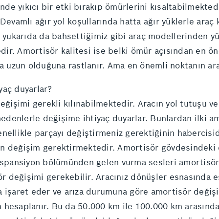
nde yıkıcı bir etki bırakıp ömürlerini kısaltabilmektedi
 Devamlı ağır yol koşullarında hatta ağır yüklerle ara
k yukarıda da bahsettiğimiz gibi araç modellerinden y
r. Amortisör kalitesi ise belki ömür açısından en öne
ha uzun olduğuna rastlanır. Ama en önemli noktanın ar
yaç duyarlar?
eğişimi gerekli kılınabilmektedir. Aracın yol tutuşu v
nedenlerle değişime ihtiyaç duyarlar. Bunlardan ilki amo
nellikle parçayı değiştirmeniz gerektiğinin habercisi
için değişim gerektirmektedir. Amortisör gövdesindeki 
süspansiyon bölümünden gelen vurma sesleri amortisörd
 değişimi gerekebilir. Aracınız dönüşler esnasında es
 işaret eder ve arıza durumuna göre amortisör değişim
 hesaplanır. Bu da 50.000 km ile 100.000 km arasında